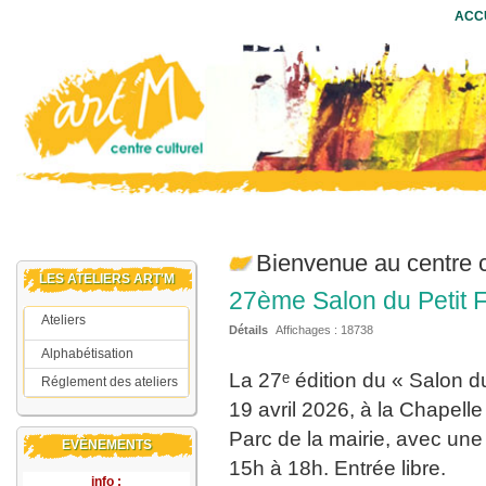
ACC
Bienvenue au centre 
LES ATELIERS ART'M
27ème Salon du Petit 
Ateliers
Détails
Affichages :
18738
Ateliers enfants
Alphabétisation
Ateliers adultes
La 27ᵉ édition du « Salon d
Réglement des ateliers
19 avril 2026, à la Chapelle
Parc de la mairie, avec une 
EVÈNEMENTS
15h à 18h. Entrée libre.
info :