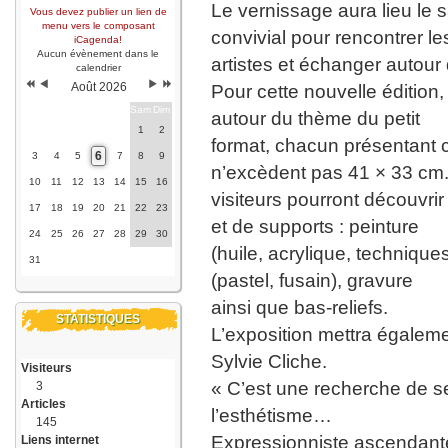
Le vernissage aura lieu le 
Vous devez publier un lien de
menu vers le composant
convivial pour rencontrer le
iCagenda!
Aucun évènement dans le
artistes et échanger autou
calendrier
Août 2026
Pour cette nouvelle édition,
Lun
Mar
Mer
Jeu
Ven
Sam
Dim
autour du thème du petit
1
2
format, chacun présentant 
6
3
4
5
7
8
9
n’excèdent pas 41 × 33 cm
10
11
12
13
14
15
16
visiteurs pourront découvri
17
18
19
20
21
22
23
et de supports : peinture
24
25
26
27
28
29
30
(huile, acrylique, techniqu
31
(pastel, fusain), gravure
ainsi que bas-reliefs.
STATISTIQUES
L’exposition mettra égalemen
Sylvie Cliche.
Visiteurs
« C’est une recherche de se
3
Articles
l’esthétisme…
145
Expressionniste ascendante
Liens internet