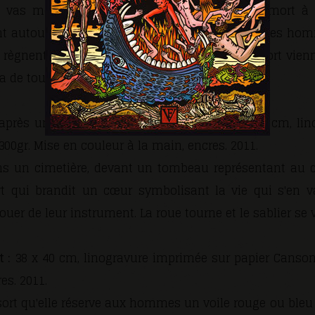
 vas mourir »... voilà ce que semble dire la mort 
nt autour d'elle comme pour la narguer... Folie des h
 règnent pour le moment jusqu'à ce que la mort vien
a de toute façon victorieuse.
après une gravure d'Edmé Moreau) 41,5 x 49,2 cm, li
00gr. Mise en couleur à la main, encres. 2011.
s un cimetière, devant un tombeau représentant au 
 qui brandit un cœur symbolisant la vie qui s'en
uer de leur instrument. La roue tourne et le sablier se vi
 :
38 x 40 cm, linogravure imprimée sur papier Canson 
es. 2011.
sort qu'elle réserve aux hommes un voile rouge ou bleu l