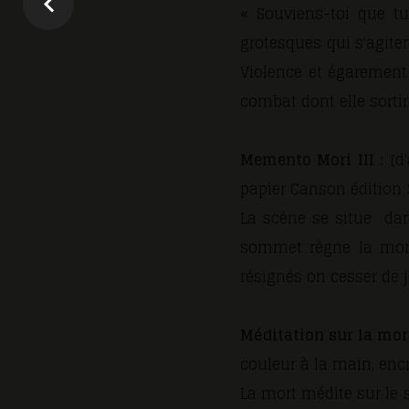
« Souviens-toi que tu
grotesques qui s'agite
Violence et égarement
combat dont elle sortir
Memento Mori III :
(d'
papier Canson édition 3
La scène se situe dan
sommet règne la mort
résignés on cesser de jo
Méditation sur la mort
couleur à la main, encr
La mort médite sur le 