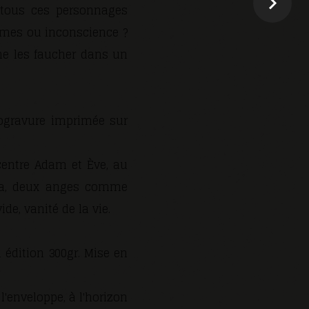
à tous ces personnages
ommes ou inconscience ?
ne les faucher dans un
nogravure imprimée sur
centre Adam et Ève, au
 va, deux anges comme
de, vanité de la vie.
édition 300gr. Mise en
'enveloppe, à l'horizon