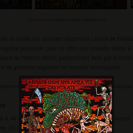
Joomla Gallery
makes it better. Balbooa.com
es de l’enfer, qui inspirent largement l’œuvre de Frédéric
egistre personnel, pour en offrir une nouvelle vision, à l
isme de Frédéric Voisin, parfaitement servi par la techn
érie de gravures originales de manière remarquable.
servateur à la bibliothèque Universitaire de Bordeaux
es
6 x 48 cm, linogravure imprimée sur papier Canson é
es. 2011